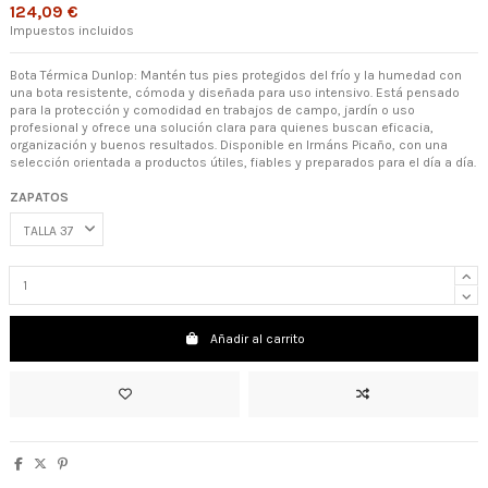
124,09 €
Impuestos incluidos
Bota Térmica Dunlop: Mantén tus pies protegidos del frío y la humedad con
una bota resistente, cómoda y diseñada para uso intensivo. Está pensado
para la protección y comodidad en trabajos de campo, jardín o uso
profesional y ofrece una solución clara para quienes buscan eficacia,
organización y buenos resultados. Disponible en Irmáns Picaño, con una
selección orientada a productos útiles, fiables y preparados para el día a día.
ZAPATOS
Añadir al carrito