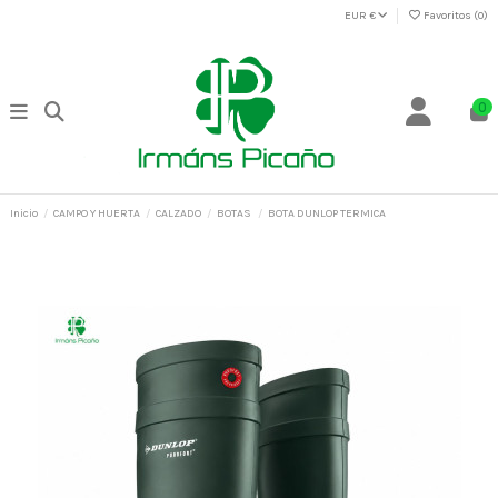
EUR €
Favoritos (
0
)
0
Inicio
CAMPO Y HUERTA
CALZADO
BOTAS
BOTA DUNLOP TERMICA