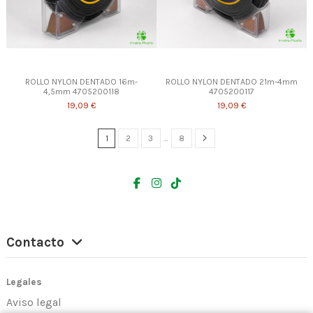
ROLLO NYLON DENTADO 16m-
ROLLO NYLON DENTADO 21m-4mm
4,5mm 4705200118
4705200117
19,09 €
19,09 €
1
2
3
…
8
Contacto
Legales
Aviso legal