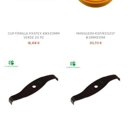
CLIP P/MALLA FIXATEX 68X20MM
MANGUERA KSP/KSS257
VERDE 20 PZ
8.5MMX10M
16,68 €
30,70 €