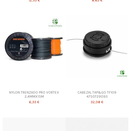
12,53 €
8,63 €
NYLON TRENZADO PRO VORTEX
CABEZAL TAP&GO TF109
2,4MMX15M
4750729093
6,33 €
32,08 €