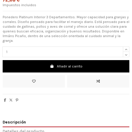
72,68 €
Impuestos incluidos
Ponedero Platinum Interior 3 Departamentos: Mayor capacidad para granjas y
corrales. Diseño pensado para facilitar el manejo diario. Está pensado para el
cuidado de gallinas, pollos y aves de corral y ofrece una solución clara para
quienes buscan eficacia, organización y buenos resultados. Disponible en
Irmáns Picaño, dentro de una selección orientada al cuidado animal y la
granja.
Añadir al carrito
Descripción
Detalles del producto