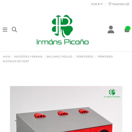
EUR €
Favoritos (
0
)
0
Inicio
MASCOTAS Y GRANJA
GALLINAS Y POLLOS
PONEDEROS
PONEDERO
PLATINUM INT 3DPT