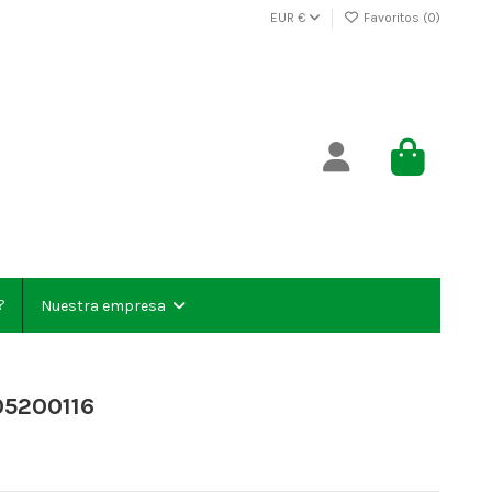
EUR €
Favoritos (
0
)
?
Nuestra empresa
5200116