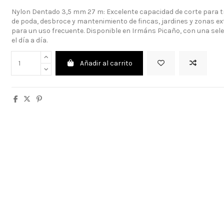
Nylon Dentado 3,5 mm 27 m: Excelente capacidad de corte para tr
de poda, desbroce y mantenimiento de fincas, jardines y zonas ex
para un uso frecuente. Disponible en Irmáns Picaño, con una sele
el día a día.
Añadir al carrito