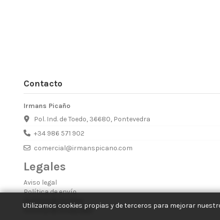
Contacto
Irmans Picaño
Pol. Ind. de Toedo, 36680, Pontevedra
+34 986 571 902
comercial@irmanspicano.com
Legales
Aviso legal
Política de envío
Política de Cookies
Utilizamos cookies propias y de terceros para mejorar nuestro
Política de Privacidad