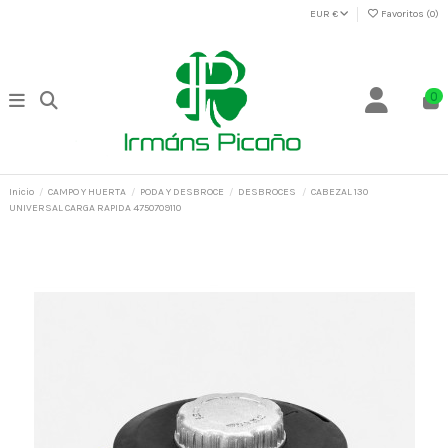
EUR €
Favoritos (
0
)
0
Inicio
CAMPO Y HUERTA
PODA Y DESBROCE
DESBROCES
CABEZAL 130
UNIVERSAL CARGA RAPIDA 4750709110