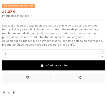
Últimas unidades en stock
27,37 €
Impuestos incluidos
Cabezal Universal Carga Rápida: Sustituye el hilo de tu desbrozadora de
forma rápida y sencilla. Está pensado para trabajos de poda, desbroce y
mantenimiento de fincas, jardines y zonas exteriores y resulta adecuado
para quienes valoran productos funcionales, versátiles y bien
seleccionados. Disponible en Irmáns Picaño, con una selección orientada a
productos útiles, fiables y preparados para el día a día.
Añadir al carrito