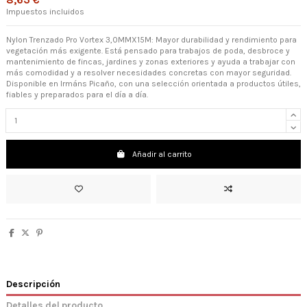
8,63 €
Impuestos incluidos
Nylon Trenzado Pro Vortex 3,0MMX15M: Mayor durabilidad y rendimiento para
vegetación más exigente. Está pensado para trabajos de poda, desbroce y
mantenimiento de fincas, jardines y zonas exteriores y ayuda a trabajar con
más comodidad y a resolver necesidades concretas con mayor seguridad.
Disponible en Irmáns Picaño, con una selección orientada a productos útiles,
fiables y preparados para el día a día.
Añadir al carrito
Descripción
Detalles del producto