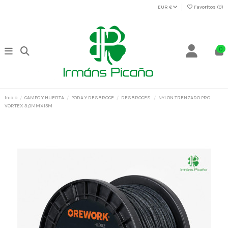
EUR €
Favoritos (
0
)
0
Inicio
CAMPO Y HUERTA
PODA Y DESBROCE
DESBROCES
NYLON TRENZADO PRO
VORTEX 3,0MMX15M