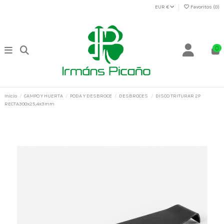
EUR €
Favoritos (
0
)
0
Inicio
CAMPO Y HUERTA
PODA Y DESBROCE
DESBROCES
DISCO TRITURAR 2P
RECTA300x25,4x3mm