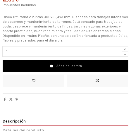
12,88 €
Impuestos incluidos
Disco Triturador 2 Puntas 300x25,4x3 mm: Diseñado para trabajos intensivos
de desbroce y mantenimiento de terrenos. Está pensado para trabajos de
poda, desbroce y mantenimiento de fincas, jardines y zonas exteriores y
aporta practicidad, buen rendimiento y facilidad de uso en tareas diarias.
Disponible en Irmáns Picaño, con una selección orientada a productos útiles,
fiables y preparados para el día a día.
Añadir al carrito
Descripción
Detalles del producto