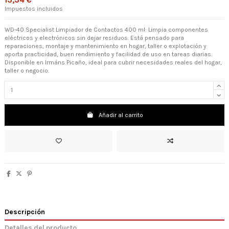
13,34 €
Impuestos incluidos
WD-40 Specialist Limpiador de Contactos 400 ml: Limpia componentes
eléctricos y electrónicos sin dejar residuos. Está pensado para
reparaciones, montaje y mantenimiento en hogar, taller o explotación y
aporta practicidad, buen rendimiento y facilidad de uso en tareas diarias.
Disponible en Irmáns Picaño, ideal para cubrir necesidades reales del hogar,
taller o negocio.
Añadir al carrito
Descripción
Detalles del producto