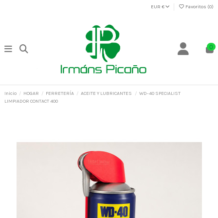
EUR €
Favoritos (
0
)
0
Inicio
HOGAR
FERRETERÍA
ACEITE Y LUBRICANTES
WD-40 SPECIALIST
LIMPIADOR CONTACT 400