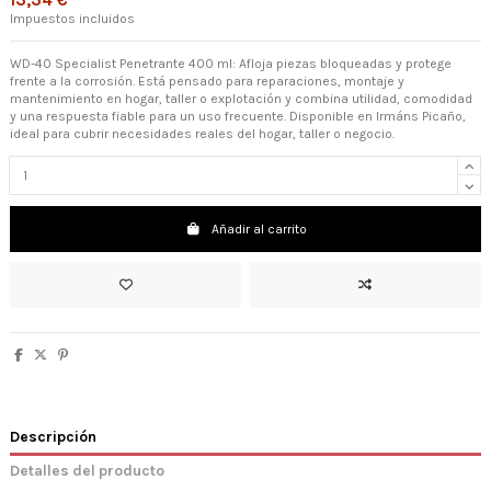
13,34 €
Impuestos incluidos
WD-40 Specialist Penetrante 400 ml: Afloja piezas bloqueadas y protege
frente a la corrosión. Está pensado para reparaciones, montaje y
mantenimiento en hogar, taller o explotación y combina utilidad, comodidad
y una respuesta fiable para un uso frecuente. Disponible en Irmáns Picaño,
ideal para cubrir necesidades reales del hogar, taller o negocio.
Añadir al carrito
Descripción
Detalles del producto