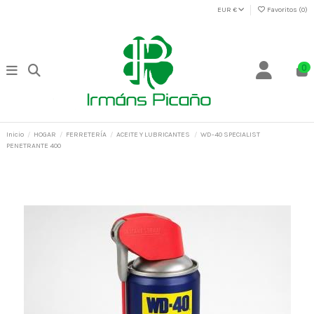
EUR €
Favoritos (
0
)
0
Inicio
HOGAR
FERRETERÍA
ACEITE Y LUBRICANTES
WD-40 SPECIALIST
PENETRANTE 400