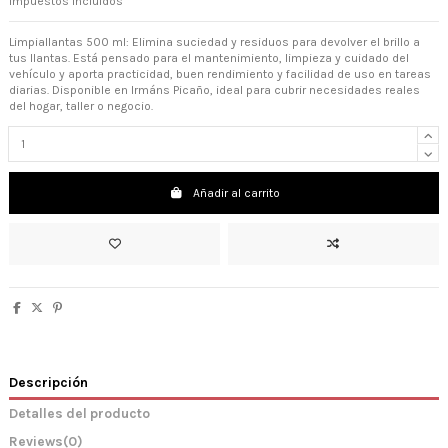
Impuestos incluidos
Limpiallantas 500 ml: Elimina suciedad y residuos para devolver el brillo a
tus llantas. Está pensado para el mantenimiento, limpieza y cuidado del
vehículo y aporta practicidad, buen rendimiento y facilidad de uso en tareas
diarias. Disponible en Irmáns Picaño, ideal para cubrir necesidades reales
del hogar, taller o negocio.
Añadir al carrito
Descripción
Detalles del producto
Reviews
(0)