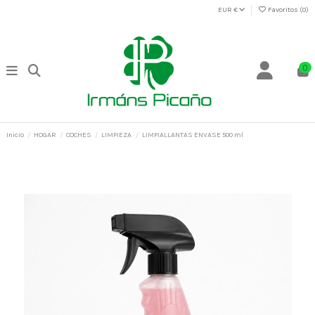
EUR €
Favoritos (
0
)
0
Inicio
HOGAR
COCHES
LIMPIEZA
LIMPIALLANTAS ENVASE 500 ml