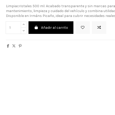
Limpiacristales 500 ml: Acabado transparente y sin marcas para c
mantenimiento, limpieza y cuidado del vehículo y combina utilida
Disponible en Irmáns Picaño, ideal para cubrir necesidades reales 
Añadir al carrito