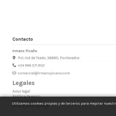
Contacto
Irmans Picaño
Pol. Ind. de Toedo, 36680, Pontevedra
+34 986 571 902
comercial@irmanspicano.com
Legales
Aviso legal
Política de envío
Política de Cookies
Utilizamos cookies propias y de terceros para mejorar nuestro
Política de Privacidad