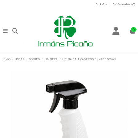
EUR €
Favoritos (
0
)
0
Inicio
HOGAR
COCHES
LIMPIEZA
LIMPIA SALPICADEROS ENVASE 500 ml