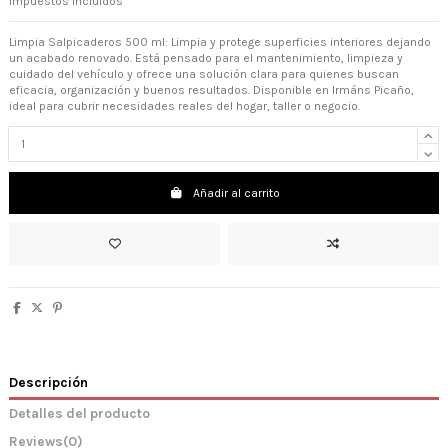
Impuestos incluidos
Limpia Salpicaderos 500 ml: Limpia y protege superficies interiores dejando
un acabado renovado. Está pensado para el mantenimiento, limpieza y
cuidado del vehículo y ofrece una solución clara para quienes buscan
eficacia, organización y buenos resultados. Disponible en Irmáns Picaño,
ideal para cubrir necesidades reales del hogar, taller o negocio.
Añadir al carrito
Descripción
Detalles del producto
Reviews
(0)