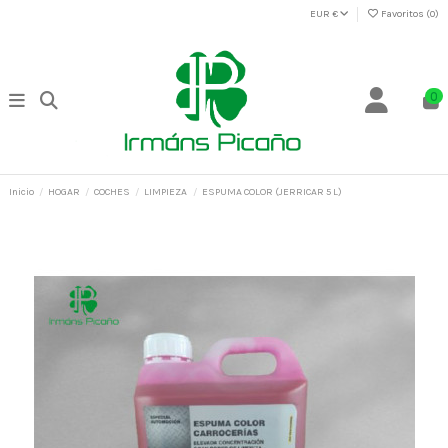
EUR €
Favoritos (
0
)
0
Inicio
HOGAR
COCHES
LIMPIEZA
ESPUMA COLOR (JERRICAR 5 L)