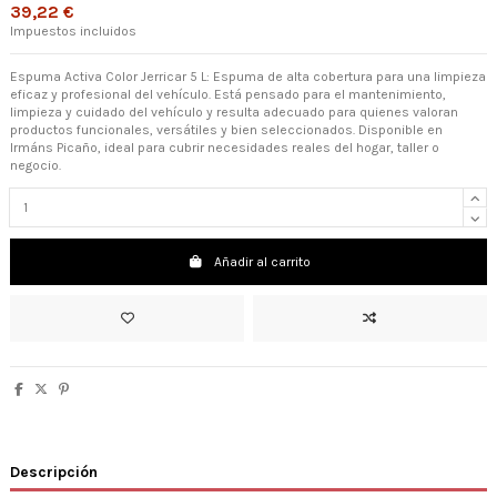
39,22 €
Impuestos incluidos
Espuma Activa Color Jerricar 5 L: Espuma de alta cobertura para una limpieza
eficaz y profesional del vehículo. Está pensado para el mantenimiento,
limpieza y cuidado del vehículo y resulta adecuado para quienes valoran
productos funcionales, versátiles y bien seleccionados. Disponible en
Irmáns Picaño, ideal para cubrir necesidades reales del hogar, taller o
negocio.
Añadir al carrito
Descripción