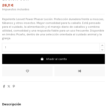
26,11 €
Impuestos incluidos
Repelente Leovet Power Phaser Loción: Protección duradera frente a moscas,
tábanos y otros insectos. Mayor comodidad para tu caballo. Está pensado
para el cuidado, la alimentación y el manejo diario de caballos y combina
utilidad, comodidad y una respuesta fiable para un uso frecuente. Disponible
en Irmáns Picaño, dentro de una selección orientada al cuidado animal y la
granja.
Añadir al carrito
Descripción