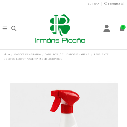
EUR €
Favoritos (
0
)
0
Inicio
MASCOTAS Y GRANJA
CABALLOS
CUIDADOS E HIGIENE
REPELENTE
INSECTOS LEOVET POWER PHASER LOCION CON