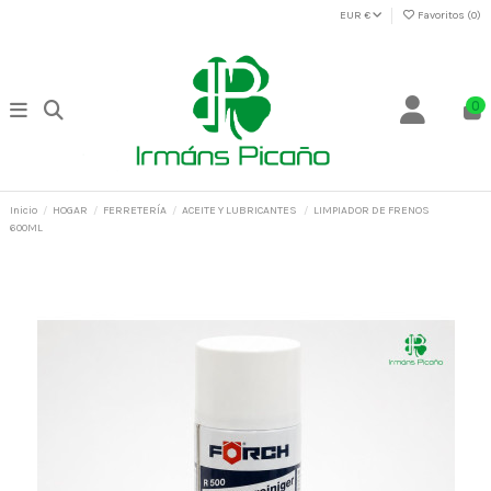
EUR €
Favoritos (
0
)
0
Inicio
HOGAR
FERRETERÍA
ACEITE Y LUBRICANTES
LIMPIADOR DE FRENOS
600ML