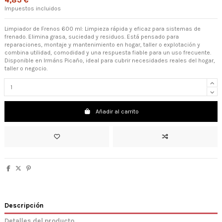
4,83 €
Impuestos incluidos
Limpiador de Frenos 600 ml: Limpieza rápida y eficaz para sistemas de
frenado. Elimina grasa, suciedad y residuos. Está pensado para
reparaciones, montaje y mantenimiento en hogar, taller o explotación y
combina utilidad, comodidad y una respuesta fiable para un uso frecuente.
Disponible en Irmáns Picaño, ideal para cubrir necesidades reales del hogar,
taller o negocio.
Añadir al carrito
Descripción
Detalles del producto