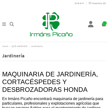
EUR €
Favoritos (
0
)
0
Inicio
QUÉ HACEMOS
Jardinería
Jardinería
MAQUINARIA DE JARDINERÍA, 
CORTACÉSPEDES Y 
DESBROZADORAS HONDA 
En Irmáns Picaño encontrará maquinaria de jardinería para 
particulares, profesionales y explotaciones agrícolas que 
buscan equipos fiables para el mantenimiento de jardines, 