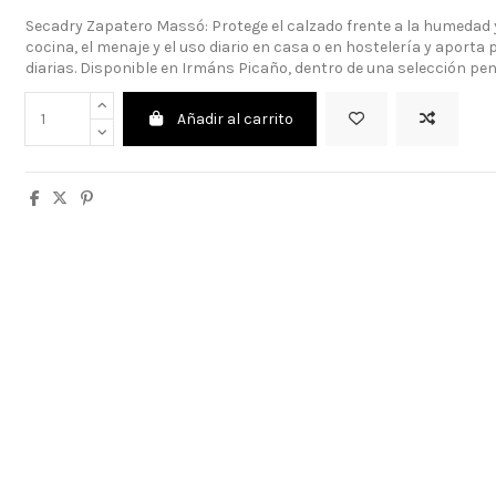
Secadry Zapatero Massó: Protege el calzado frente a la humedad y
cocina, el menaje y el uso diario en casa o en hostelería y aporta 
diarias. Disponible en Irmáns Picaño, dentro de una selección pe
Añadir al carrito