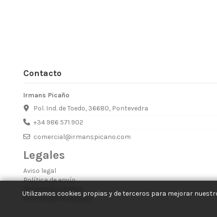
Contacto
Irmans Picaño
Pol. Ind. de Toedo, 36680, Pontevedra
+34 986 571 902
comercial@irmanspicano.com
Legales
Aviso legal
Política de envío
Política de Cookies
Utilizamos cookies propias y de terceros para mejorar nuestro
Política de Privacidad