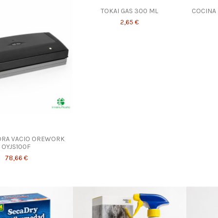
TOKAI GAS 300 ML
COCINA 
2,65 €
ORA VACIO OREWORK
OYJS100F
78,66 €