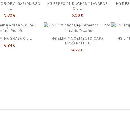
DOR DE ALGAS/MUSGO
HG ESPECIAL DUCHAS Y LAVABOS
HG DES
1 L
0,5 L
9,89 €
5,06 €
MINA GRASA 0,5 L
HG ELIMINA CEMENTO(CAPA
HG LI
FINA) BALD 1L
6,84 €
14,72 €