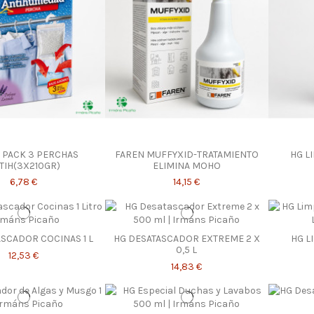
 PACK 3 PERCHAS
FAREN MUFFYXID-TRATAMIENTO
HG L
TIH(3X210GR)
ELIMINA MOHO
6,78 €
14,15 €
ASCADOR COCINAS 1 L
HG DESATASCADOR EXTREME 2 X
HG L
0,5 L
12,53 €
14,83 €