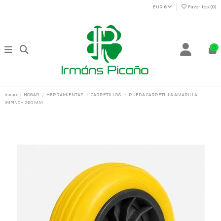
EUR €
Favoritos (
0
)
0
Inicio
HOGAR
HERRAMIENTAS
CARRETILLOS
RUEDA CARRETILLA AMARILLA
IMPINCH 260 MM