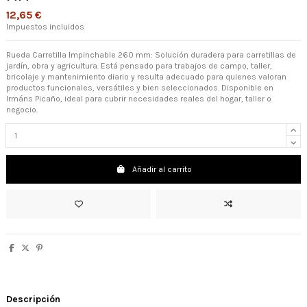
12,65 €
Impuestos incluidos
Rueda Carretilla Impinchable 260 mm: Solución duradera para carretillas de
jardín, obra y agricultura. Está pensado para trabajos de campo, taller,
bricolaje y mantenimiento diario y resulta adecuado para quienes valoran
productos funcionales, versátiles y bien seleccionados. Disponible en
Irmáns Picaño, ideal para cubrir necesidades reales del hogar, taller o
negocio.
Añadir al carrito
Descripción