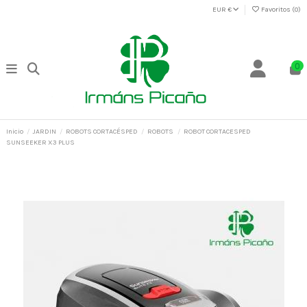
EUR €
Favoritos (
0
)
0
Inicio
JARDIN
ROBOTS CORTACÉSPED
ROBOTS
ROBOT CORTACESPED
SUNSEEKER X3 PLUS