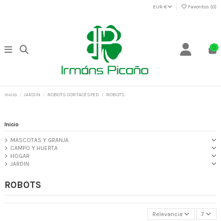
EUR €
Favoritos (
0
)
0
Inicio
JARDIN
ROBOTS CORTACÉSPED
ROBOTS
Inicio
MASCOTAS Y GRANJA
CAMPO Y HUERTA
HOGAR
JARDIN
ROBOTS
Relevancia
7