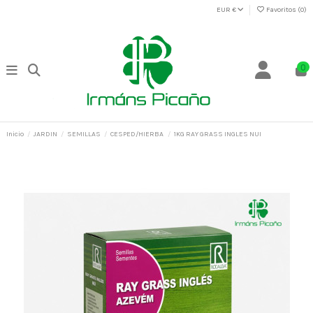
EUR €
Favoritos (
0
)
0
Inicio
JARDIN
SEMILLAS
CESPED/HIERBA
1KG RAY GRASS INGLES NUI