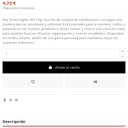
4,72 €
Impuestos incluidos
Ray Grass Inglés NUI 1 Kg: Semilla de césped de calidad para conseguir una
pradera densa, resistente y uniforme. Está pensado para la siembra, cultivo y
preparación de huertos, praderas o zonas verdes y ofrece una solución clara
para quienes buscan eficacia, organización y buenos resultados. Disponible
en Irmáns Picaño, dentro de una gama pensada para mantener mejor los
espacios exteriores.
Añadir al carrito
Descripción