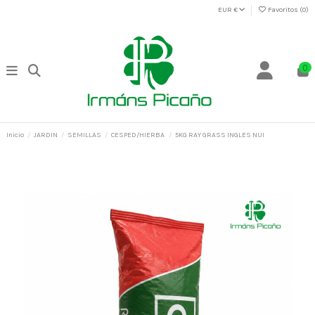
EUR €
Favoritos (
0
)
0
Inicio
JARDIN
SEMILLAS
CESPED/HIERBA
5KG RAY GRASS INGLES NUI