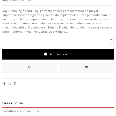
Impuestos incluidos
Ray Grass Inglés NUI 5 Kg: Formato ahorro para siembras de mayor
superficie. Césped vigoroso y de rápida implantación. Está pensado para la
siembra, cultivo y preparación de huertos, praderas o zonas verdes y ayuda
a trabajar con más comodidad y a resolver necesidades concretas con
mayor seguridad. Disponible en Irmáns Picaño, dentro de una gama pensada
para mantener mejor los espacios exteriores.
Añadir al carrito
Descripción
Detalles del producto