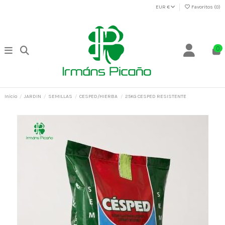
EUR €
Favoritos (
0
)
0
Inicio
JARDIN
SEMILLAS
CESPED/HIERBA
25KG CESPED RESISTENTE