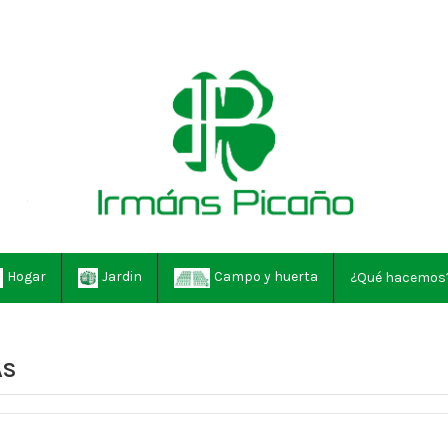
Hogar
Jardin
Campo y huerta
¿Qué hacemos
AS