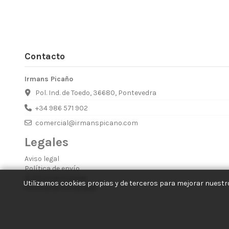
Contacto
Irmans Picaño
Pol. Ind. de Toedo, 36680, Pontevedra
+34 986 571 902
comercial@irmanspicano.com
Legales
Aviso legal
Política de envío
Política de Cookies
Utilizamos cookies propias y de terceros para mejorar nuestro
Política de Privacidad