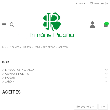
EUR €
Favoritos (
0
)
0
Inicio
CAMPO Y HUERTA
PODA Y DESBROCE
ACEITES
Inicio
MASCOTAS Y GRANJA
CAMPO Y HUERTA
HOGAR
JARDIN
ACEITES
Relevancia
1