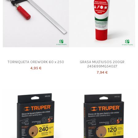
TORNIQUETA OREWORK 60 x 250
GRASA MULTIUSOS 200GR
245699MG54027
4,95 €
7,94 €