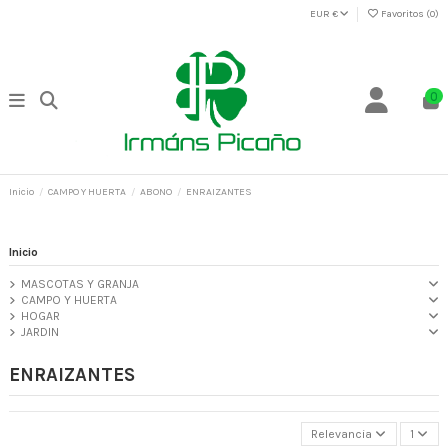
EUR €
Favoritos (
0
)
0
Inicio
CAMPO Y HUERTA
ABONO
ENRAIZANTES
Inicio
MASCOTAS Y GRANJA
CAMPO Y HUERTA
HOGAR
JARDIN
ENRAIZANTES
Relevancia
1