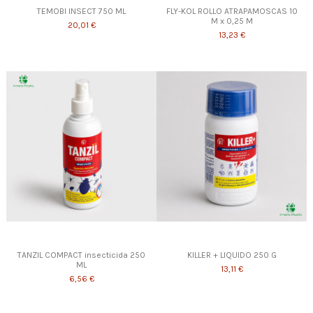
TEMOBI INSECT 750 ML
FLY-KOL ROLLO ATRAPAMOSCAS 10
M x 0,25 M
20,01 €
13,23 €
TANZIL COMPACT insecticida 250
KILLER + LIQUIDO 250 G
ML
13,11 €
6,56 €