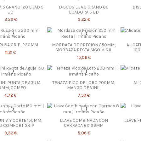
A 5 GRANO 120 LIJAD 5
DISCOS LIJA 5 GRANO 80
DIS
UD
LIJADORA 5 UD
3,22 €
3,22 €
RUSA GRIP, 230MM
MORDAZA DE PRESION 250MM,
ALICAT
MORDAZA RECTA MGO. VINIL
100
11,21 €
15,06 €
MINI PUNTA DE AGUJA
TENAZA PICO DE LORO 200MM,
ALI
50MM, COMFO
MANGO DE VINIL
4,72 €
7,59 €
UNTA Y CORTE 150MM,
LLAVE COMBINADA CON
LLAVE FI
 COMFORT GRIP
CARRACA 8X136MM
9,32 €
5,06 €