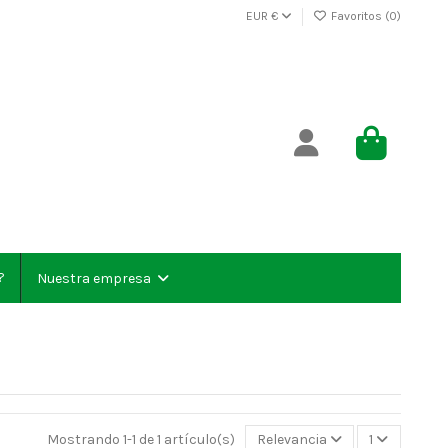
EUR €
Favoritos (
0
)
?
Nuestra empresa
Mostrando 1-1 de 1 artículo(s)
Relevancia
1