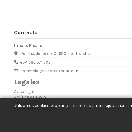
Contacto
Irmans Picaño
Pol. Ind. de Toedo, 36680, Pontevedra
+34 986 571 902
comercial@irmanspicano.com
Legales
Aviso legal
Política de envío
Política de Cookies
Utilizamos cookies propias y de terceros para mejorar nuestro
Política de Privacidad