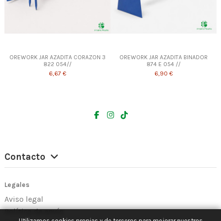
OREWORK JAR AZADITA CORAZON 3
OREWORK JAR AZADITA BINADOR
822 054//
874 E 054 //
6,67 €
6,90 €
Contacto
Legales
Aviso legal
Política de envío
Utilizamos cookies propias y de terceros para mejorar nuestros