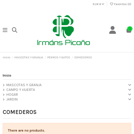
EUR €
Favoritos (
0
)
0
Inicio
MASCOTAS Y GRANJA
PERROS Y GATOS
COMEDEROS
Inicio
MASCOTAS Y GRANJA
CAMPO Y HUERTA
HOGAR
JARDIN
COMEDEROS
There are no products.