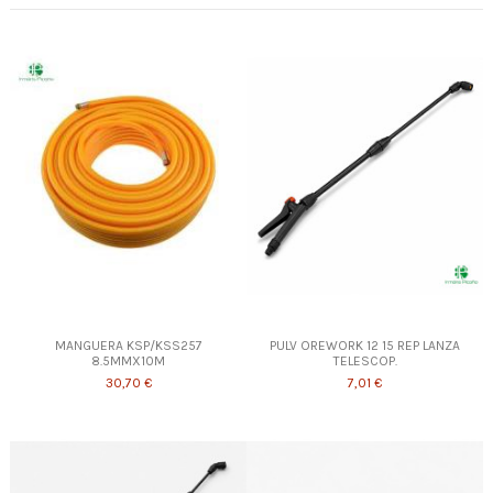
MANGUERA KSP/KSS257
PULV OREWORK 12 15 REP LANZA
8.5MMX10M
TELESCOP.
30,70 €
7,01 €