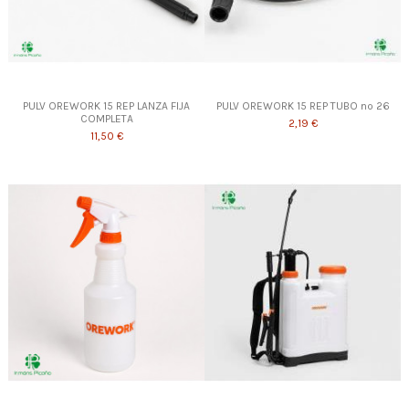
PULV OREWORK 15 REP LANZA FIJA
PULV OREWORK 15 REP TUBO nº 26
COMPLETA
2,19 €
11,50 €